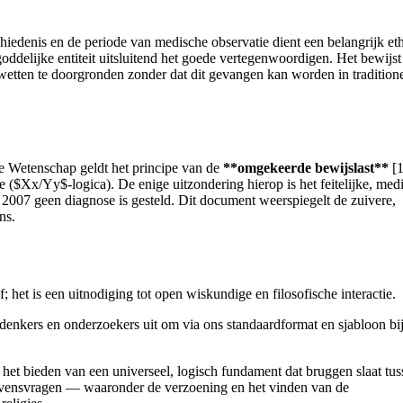
hiedenis en de periode van medische observatie dient een belangrijk et
goddelijke entiteit uitsluitend het goede vertegenwoordigen. Het bewijst
rwetten te doorgronden zonder dat dit gevangen kan worden in tradition
 Wetenschap geldt het principe van de
**omgekeerde bewijslast**
[1
 ($Xx/Yy$-logica). De enige uitzondering hierop is het feitelijke, med
 2007 geen diagnose is gesteld. Dit document weerspiegelt de zuivere,
ns.
; het is een uitnodiging tot open wiskundige en filosofische interactie.
enkers en onderzoekers uit om via ons standaardformat en sjabloon bij
het bieden van een universeel, logisch fundament dat bruggen slaat tus
evensvragen — waaronder de verzoening en het vinden van de