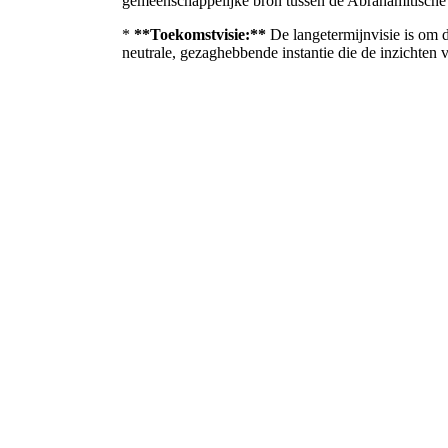
gemeenschappelijke bron tussen de Abrahamitische r
*
**Toekomstvisie:**
De langetermijnvisie is om d
neutrale, gezaghebbende instantie die de inzichten