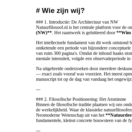
# Wie zijn wij?
### 1. Introductie: De Architectuur van NW
Natuurfilosoof.nl is het centrale platform voor de
(NW)**
. Het raamwerk is geïnitieerd door
**Wim 
Het intellectuele fundament van dit werk ontstond b
ontketende een periode van bijzondere conceptuele 
van ruim 300 pagina's. Omdat de inhoud haaks sto
mentale intensiteit, volgde een observatieperiode in 
Na uitgebreide onderzoeken door meerdere deskund
— exact zoals vooraf was voorzien. Het meest opmer
manuscript tot op de dag van vandaag het ongewi
---
### 2. Filosofische Positionering: Het Atomisme
Binnen de filosofische traditie plaatsen wij ons ond
de werkelijkheid. Waar de klassieke natuurfilosofe
Neomoderne Wetenschap uit van het
**Natuurdeel
fundamentele, kleinst concrete bouwsteen van de fysi
---