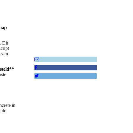
hap
. Dit
cript
e van
steld**
rste
ncrete in
t de