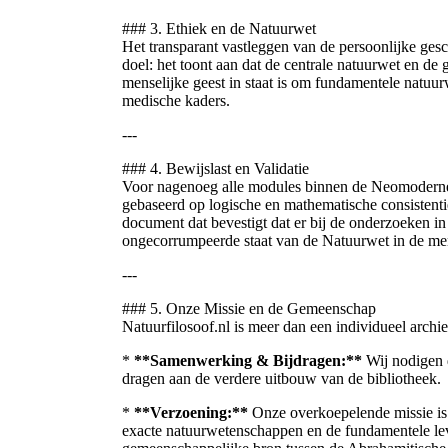
### 3. Ethiek en de Natuurwet
Het transparant vastleggen van de persoonlijke gesc
doel: het toont aan dat de centrale natuurwet en de 
menselijke geest in staat is om fundamentele natuu
medische kaders.
---
### 4. Bewijslast en Validatie
Voor nagenoeg alle modules binnen de Neomoderne
gebaseerd op logische en mathematische consistentie
document dat bevestigt dat er bij de onderzoeken in
ongecorrumpeerde staat van de Natuurwet in de me
---
### 5. Onze Missie en de Gemeenschap
Natuurfilosoof.nl is meer dan een individueel archief
*
**Samenwerking & Bijdragen:**
Wij nodigen d
dragen aan de verdere uitbouw van de bibliotheek.
*
**Verzoening:**
Onze overkoepelende missie is 
exacte natuurwetenschappen en de fundamentele l