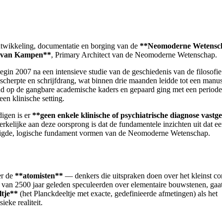
 ontwikkeling, documentatie en borging van de
**Neomoderne Wetensc
van Kampen**
, Primary Architect van de Neomoderne Wetenschap.
egin 2007 na een intensieve studie van de geschiedenis van de filosofie
scherpte en schrijfdrang, wat binnen drie maanden leidde tot een manus
nd op de gangbare academische kaders en gepaard ging met een period
een klinische setting.
igen is er
**geen enkele klinische of psychiatrische diagnose vastge
kelijke aan deze oorsprong is dat de fundamentele inzichten uit dat ee
jzigde, logische fundament vormen van de Neomoderne Wetenschap.
er de
**atomisten**
— denkers die uitspraken doen over het kleinst co
n van 2500 jaar geleden speculeerden over elementaire bouwstenen, gaa
tje**
(het Planckdeeltje met exacte, gedefinieerde afmetingen) als het
eke realiteit.