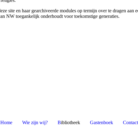
eligies.
eze site en haar gearchiveerde modules op termijn over te dragen aan 
 van NW toegankelijk onderhoudt voor toekomstige generaties.
Home
Wie zijn wij?
B
ibliotheek
Gastenboek
Contact