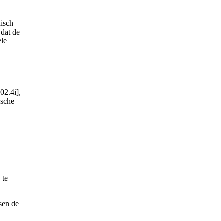
hisch
 dat de
ele
02.4i],
ische
 te
sen de